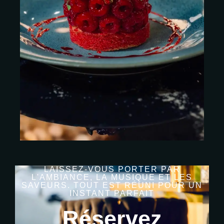
LAISSEZ-VOUS
PORTER
PAR
L'AMBIANCE,
LA
MUSIQUE
ET
LES
SAVEURS.
TOUT
EST
RÉUNI
POUR
UN
INSTANT
PARFAIT
Réservez