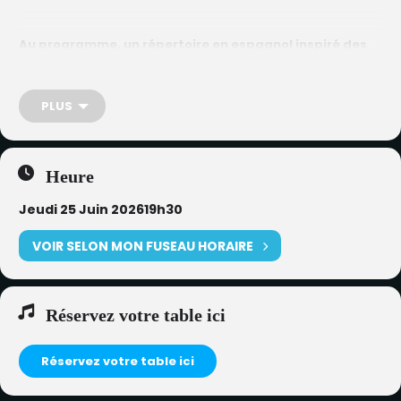
Au programme, un répertoire en espagnol inspiré des
grands standards de la
musique cubaine et latino
,
revisités avec une touche chaleureuse et ensoleillée.
PLUS
Une ambiance rythmée et entraînante, idéale pour
accompagner votre dîner… et laisser place, pour ceux
qui le souhaitent, à quelques pas de danse.
Heure
Jeudi 25 Juin 2026
19h30
VOIR SELON MON FUSEAU HORAIRE
Réservez votre table ici
Réservez votre table ici